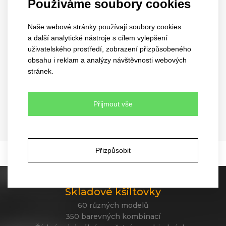
6 barev
6 barev
Používáme soubory cookies
Naše webové stránky používají soubory cookies
a další analytické nástroje s cílem vylepšení
uživatelského prostředí, zobrazení přizpůsobeného
obsahu i reklam a analýzy návštěvnosti webových
stránek.
amazing
Přijmout vše
3052
EU
6 barev
Přizpůsobit
Skladové kšiltovky
60 různých modelů
350 barevných kombinací