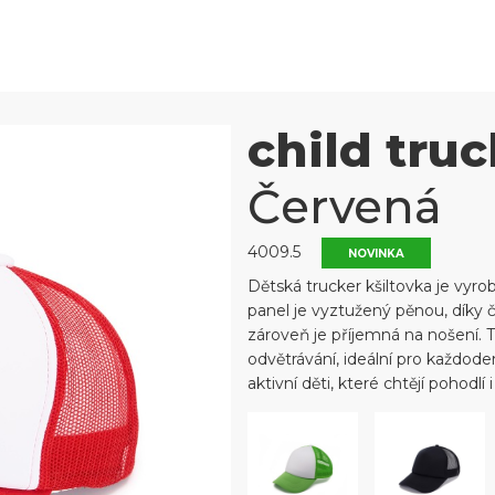
child truc
Červená
4009.5
NOVINKA
Dětská trucker kšiltovka je vyr
panel je vyztužený pěnou, díky 
zároveň je příjemná na nošení. T
odvětrávání, ideální pro každoden
aktivní děti, které chtějí pohodlí i 