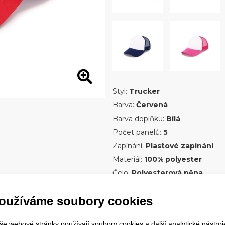
Styl:
Trucker
Barva:
Červená
Barva doplňku:
Bílá
Počet panelů:
5
Zapínání:
Plastové zapínání
Materiál:
100% polyester
Čelo:
Polyesterová pěna
Kšilt:
Standardní
oužíváme soubory cookies
Specifikace:
Stylová dětská tr
předním panelem, která skvěle
še webové stránky používají soubory cookies a další analytické nástroj
Velikost:
Dětská