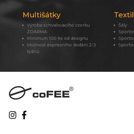
Multišátky
Texti
Výroba schvalovacího vzorku
Šály
ZDARMA
Sporto
Minimum 100 ks od designu
Sporto
Možnost expresního dodání 2-3
Sporto
týdnů