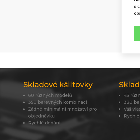
s 
ob
Skladové kšiltovky
Sklad
60 různých modelů
45 růz
350 barevných kombinací
330 ba
Žádné minimální množství pro
Váš vla
objednávku
Rychlé
Rychlé dodání