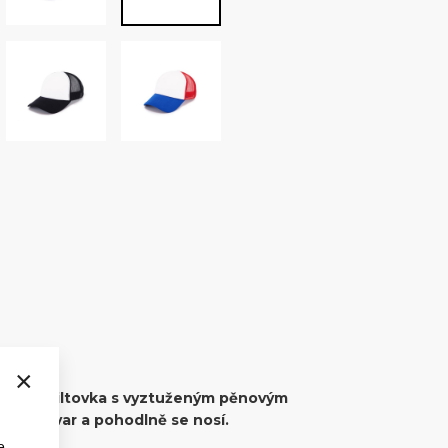
×
ucker kšiltovka s vyztuženým pěnovým
 drží tvar a pohodlně se nosí.
e