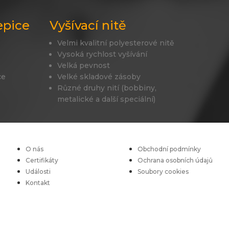
epice
Vyšívací nitě
Velmi kvalitní polyesterové nitě
Vysoká rychlost vyšívání
Velká pevnost
ce
Velké skladové zásoby
Různé druhy nití (bobbiny,
metalické a další speciální)
O nás
Obchodní podmínky
Certifikáty
Ochrana osobních údajů
Události
Soubory cookies
Kontakt