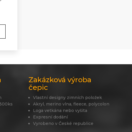
a
Zakázková výroba
čepic
n
Vlastní designy zimních položek
 300ks
Akryl, merino vlna, fleece, polycolon
Loga vetkána nebo vyšita
Expresní dodání
Vyrobeno v České republice