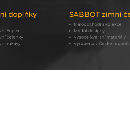
lní doplňky
SABBOT zimní č
Maloobchodní kolekce
vní čepice
Módní designy
vní čelenky
Vysoce kvalitní materiály
vní rukávy
Vyrobeno v České republi