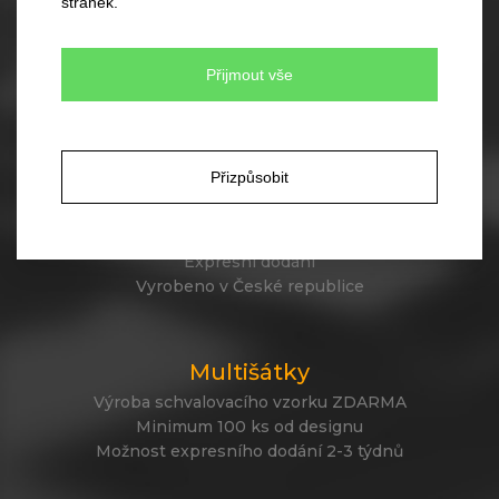
stránek.
Unikátní a originální design
Minimální objednávka jen 300ks
Rychlý termín dodání
Přijmout vše
Zakázková výroba čepic
Přizpůsobit
Vlastní designy zimních položek
Akryl, merino vlna, fleece, polycolon
Loga vetkána nebo vyšita
Expresní dodání
Vyrobeno v České republice
Multišátky
Výroba schvalovacího vzorku ZDARMA
Minimum 100 ks od designu
Možnost expresního dodání 2-3 týdnů