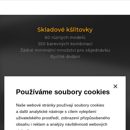
Skladové kšiltovky
60 různých modelů
350 barevných kombinací
Žádné minimální množství pro objednávku
Rychlé dodání
Skladové čepice
×
45 různých modelů
Používáme soubory cookies
330 barevných kombinací
Váš vlastní design čepic
Naše webové stránky používají soubory cookies
Rychlé dodání
a další analytické nástroje s cílem vylepšení
uživatelského prostředí, zobrazení přizpůsobeného
obsahu i reklam a analýzy návštěvnosti webových
Zakázková výroba kšiltovek