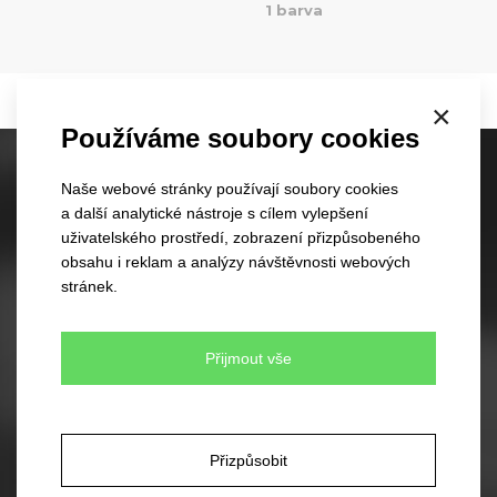
1 barva
×
Používáme soubory cookies
Skladové kšiltovky
Naše webové stránky používají soubory cookies
a další analytické nástroje s cílem vylepšení
60 různých modelů
uživatelského prostředí, zobrazení přizpůsobeného
350 barevných kombinací
obsahu i reklam a analýzy návštěvnosti webových
Žádné minimální množství pro objednávku
stránek.
Rychlé dodání
Přijmout vše
Skladové čepice
45 různých modelů
330 barevných kombinací
Váš vlastní design čepic
Přizpůsobit
Rychlé dodání