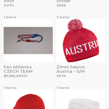
visor
cinder
4070
3036
1 barva
3 barvy
Fan klíčenka
Zimní čepice
CZECH TEAM
Austria - S/M
BFANLANY01
3070
1 barva
1 barva