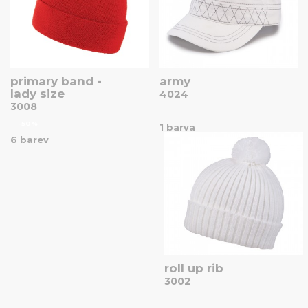
primary band -
army
lady size
4024
3008
-50%
1 barva
6 barev
roll up rib
3002