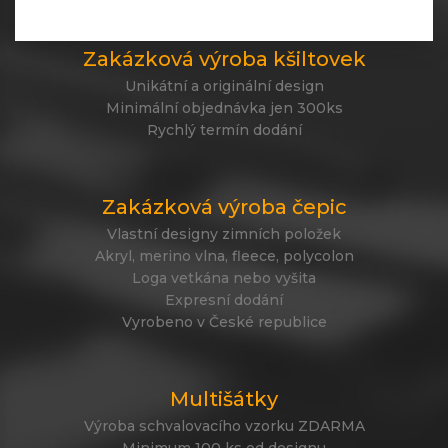
Zakázková výroba kšiltovek
Unikátní a originální design
Minimální objednávka jen 300ks
Rychlý termín dodání
Zakázková výroba čepic
Vlastní designy zimních položek
Akryl, merino vlna, fleece, polycolon
Loga vetkána nebo vyšita
Expresní dodání
Vyrobeno v České republice
Multišátky
Výroba schvalovacího vzorku ZDARMA
Minimum 100 ks od designu