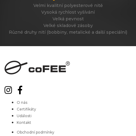
Velmi kvalitní polyesterové nitě
Vysoká rychlost vyšívání
Velká pevnost
Velké skladové zásoby
Různé druhy nití (bobbiny, metalické a další speciální)
O nás
Certifikáty
Události
Kontakt
Obchodní podmínky