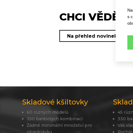
Na
CHCI VĚDĚT 
s 
ob
Na přehled novinek
Skladové kšiltovky
Sklad
60 různých modelů
45 růz
350 barevných kombinací
330 ba
Žádné minimální množství pro
Váš vla
objednávku
Rychlé