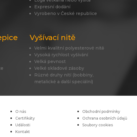
Expresní dodání
Vyrobeno v České republice
epice
Vyšívací nitě
Velmi kvalitní polyesterové nitě
Vysoká rychlost vyšívání
Velká pevnost
ce
Velké skladové zásoby
Různé druhy nití (bobbiny,
metalické a další speciální)
O nás
Obchodní podmínky
Certifikáty
Ochrana osobních údajů
Události
Soubory cookies
Kontakt