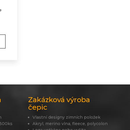
e
a
Zakázková výroba
čepic
n
Vlastní designy zimních položek
 300ks
Akryl, merino vlna, fleece, polycolon
Loga vetkána nebo vyšita