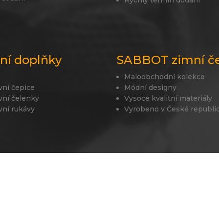
lní doplňky
SABBOT zimní č
Maloobchodní kolekce
vní čepice
Módní designy
vní čelenky
Vysoce kvalitní materiály
vní rukávy
Vyrobeno v České republi