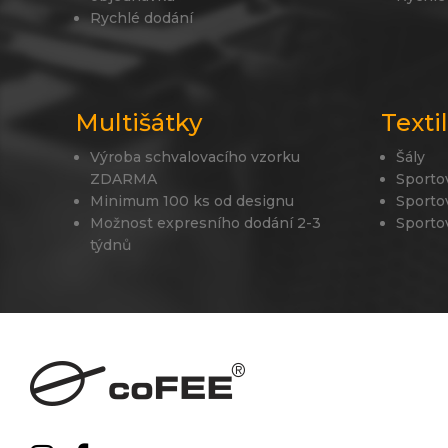
Rychlé dodání
Multišátky
Texti
Výroba schvalovacího vzorku
Šály
ZDARMA
Sporto
Minimum 100 ks od designu
Sporto
Možnost expresního dodání 2-3
Sporto
týdnů