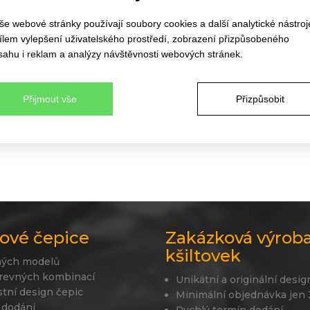
še webové stránky používají soubory cookies a další analytické nástroj
VÍC
cílem vylepšení uživatelského prostředí, zobrazení přizpůsobeného
sahu i reklam a analýzy návštěvnosti webových stránek.
Přijmout vše
Přizpůsobit
ové čepice
Zakázková výrob
kšiltovek
ných modelů
revných kombinací
Unikátní a originální desig
stní design čepic
Minimální objednávka jen
 dodání
Rychlý termín dodání