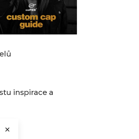
elů
tu inspirace a
×