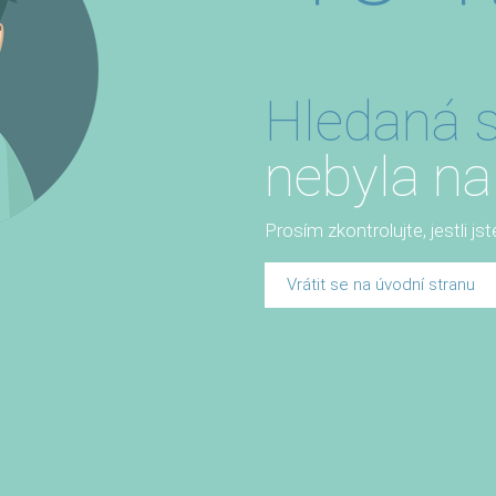
Hledaná s
nebyla na
Prosím zkontrolujte, jestli js
Vrátit se na úvodní stranu