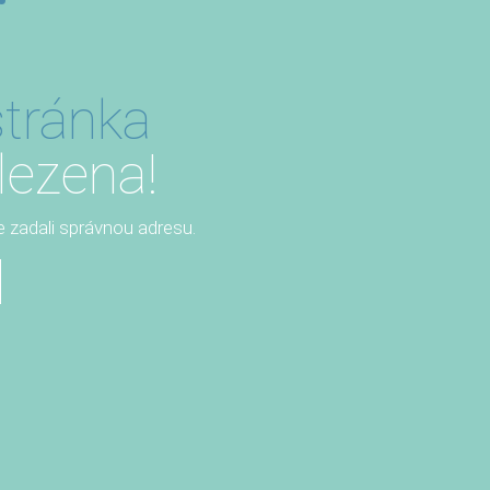
tránka
lezena!
te zadali správnou adresu.