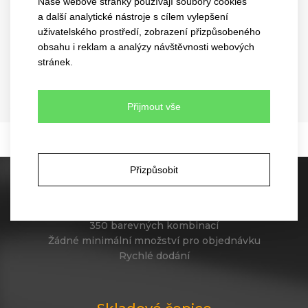
Naše webové stránky používají soubory cookies
a další analytické nástroje s cílem vylepšení
uživatelského prostředí, zobrazení přizpůsobeného
obsahu i reklam a analýzy návštěvnosti webových
long jersey
contrasting
stránek.
jersey
3004
3049
5 barev
Přijmout vše
5 barev
Přizpůsobit
Skladové kšiltovky
60 různých modelů
350 barevných kombinací
Žádné minimální množství pro objednávku
Rychlé dodání