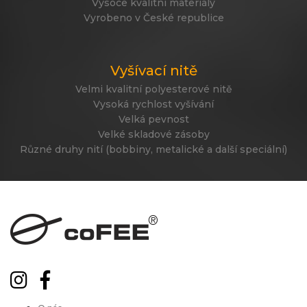
Vysoce kvalitní materiály
Vyrobeno v České republice
Vyšívací nitě
Velmi kvalitní polyesterové nitě
Vysoká rychlost vyšívání
Velká pevnost
Velké skladové zásoby
Různé druhy nití (bobbiny, metalické a další speciální)