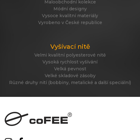
Maloobchodní kolekce
Módní designy
Vysoce kvalitní materiály
Vyrobeno v České republice
Vyšívací nitě
Velmi kvalitní polyesterové nitě
Vysoká rychlost vyšívání
Velká pevnost
Velké skladové zásoby
Různé druhy nití (bobbiny, metalické a další speciální)