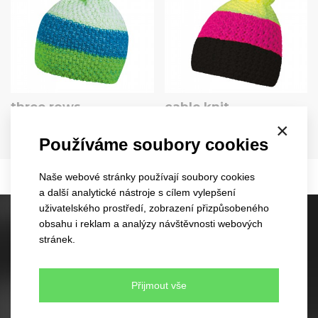
three rows
cable knit
3041
3045
×
EU
EU
Používáme soubory cookies
5 barev
7 barev
Naše webové stránky používají soubory cookies
a další analytické nástroje s cílem vylepšení
uživatelského prostředí, zobrazení přizpůsobeného
obsahu i reklam a analýzy návštěvnosti webových
Skladové kšiltovky
stránek.
60 různých modelů
350 barevných kombinací
Žádné minimální množství pro objednávku
Přijmout vše
Rychlé dodání