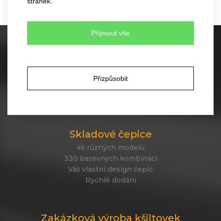
stránek.
Přijmout vše
Skladové kšiltovky
60 různých modelů
350 barevných kombinací
Přizpůsobit
Žádné minimální množství pro objednávku
Rychlé dodání
Skladové čepice
45 různých modelů
330 barevných kombinací
Váš vlastní design čepic
Rychlé dodání
Zakázková výroba kšiltovek