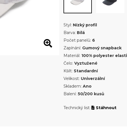
Styl:
Nízký profil
Barva:
Bílá
Počet panelů:
6
Zapínání:
Gumový snapback
Materiál:
100% polyester elast
Čelo:
Vyztužené
Kšilt:
Standardní
Velikost:
Univerzální
Skladem:
Ano
Balení:
50/200 kusů
Technický list:
Stáhnout