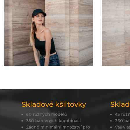
Skladové kšiltovky
Sklad
60 různých modelů
45 růz
350 barevných kombinací
330 ba
Žádné minimální množství pro
Váš vla