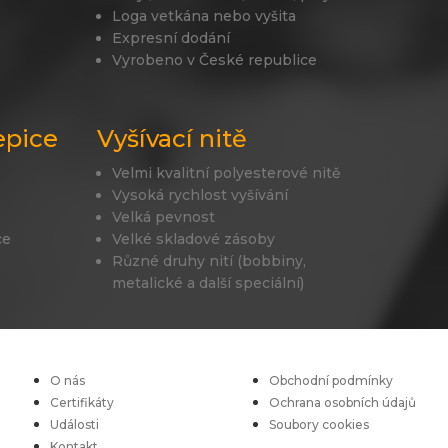
Loga vetkána nebo vyšita
Expresní dodání
Vyrobeno v České republice
epice
Vyšívací nitě
Velmi kvalitní polyesterové nitě
Vysoká rychlost vyšívání
Velká pevnost
ce
Velké skladové zásoby
Různé druhy nití (bobbiny,
metalické a další speciální)
O nás
Obchodní podmínky
Certifikáty
Ochrana osobních údajů
Události
Soubory cookies
Kontakt