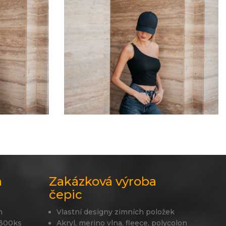
a
Zakázková výroba
čepic
n
Vlastní designy zimních položek
 300ks
Akryl, merino vlna, fleece, polycolon