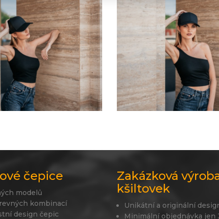
ové čepice
Zakázková výrob
kšiltovek
ných modelů
revných kombinací
Unikátní a originální desig
stní design čepic
Minimální objednávka jen