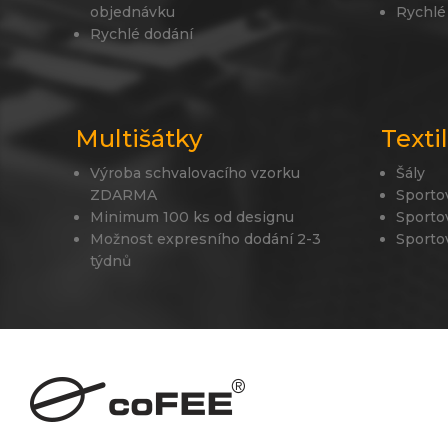
objednávku
Rychlé
Rychlé dodání
Multišátky
Texti
Výroba schvalovacího vzorku
Šály
ZDARMA
Sporto
Minimum 100 ks od designu
Sporto
Možnost expresního dodání 2-3
Sporto
týdnů