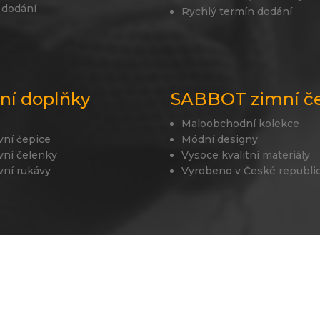
 dodání
Rychlý termín dodání
lní doplňky
SABBOT zimní č
Maloobchodní kolekce
vní čepice
Módní designy
vní čelenky
Vysoce kvalitní materiály
vní rukávy
Vyrobeno v České republi