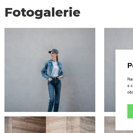
Fotogalerie
P
Na
s 
ob