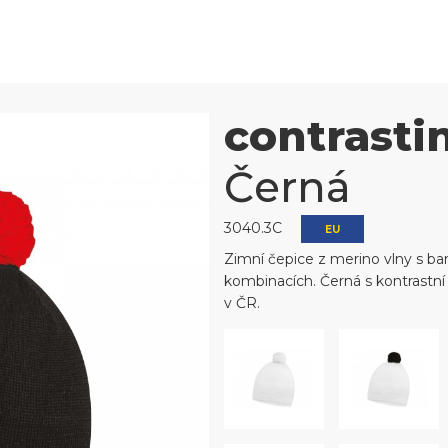
contrasti
Černá
3040.3C
EU
Zimní čepice z merino vlny s b
kombinacích. Černá s kontrastní 
v ČR.