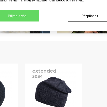
sahu i reklam a analýzy návštěvnosti webových stránek.
Přijmout vše
Přizpůsobit
extended
3034