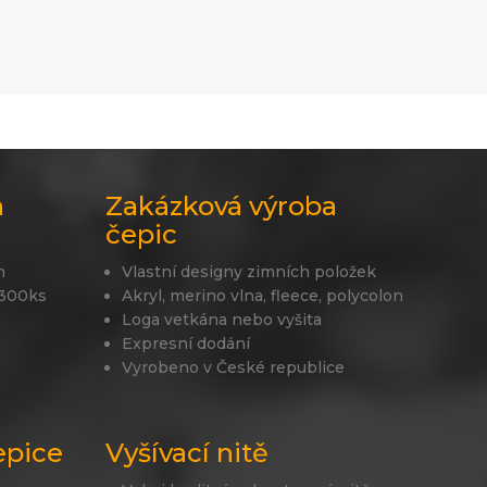
a
Zakázková výroba
čepic
n
Vlastní designy zimních položek
 300ks
Akryl, merino vlna, fleece, polycolon
Loga vetkána nebo vyšita
Expresní dodání
Vyrobeno v České republice
epice
Vyšívací nitě