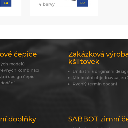
EU
EU
4 barvy
ové čepice
Zakázková výrob
kšiltovek
ných modelů
revných kombinací
Unikátní a originální desig
stní design čepic
Minimální objednávka jen
 dodání
Rychlý termín dodání
lní doplňky
SABBOT zimní č