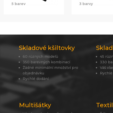
5 barev
3 barvy
Skladové kšiltovky
Sklad
60 různých modelů
45 růz
350 barevných kombinací
330 ba
Žádné minimální množství pro
Váš vla
objednávku
Rychlé
Rychlé dodání
Multišátky
Texti