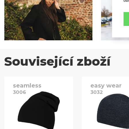
ob
Související zboží
seamless
easy wear
3006
3032