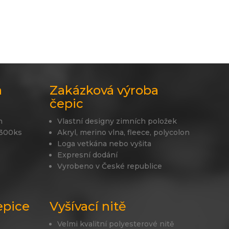
a
Zakázková výroba
čepic
n
Vlastní designy zimních položek
 300ks
Akryl, merino vlna, fleece, polycolon
Loga vetkána nebo vyšita
Expresní dodání
Vyrobeno v České republice
epice
Vyšívací nitě
Velmi kvalitní polyesterové nitě