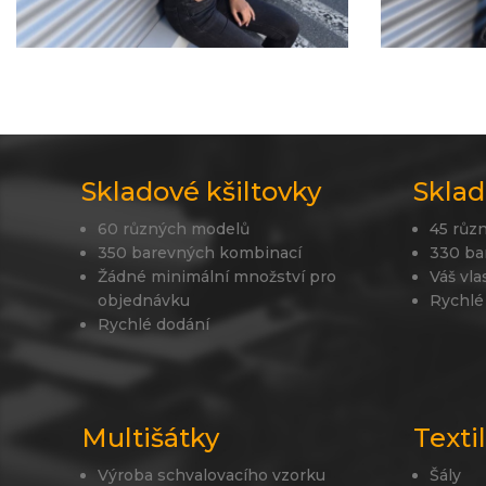
Skladové kšiltovky
Sklad
60 různých modelů
45 růz
350 barevných kombinací
330 ba
Žádné minimální množství pro
Váš vla
objednávku
Rychlé
Rychlé dodání
Multišátky
Texti
Výroba schvalovacího vzorku
Šály