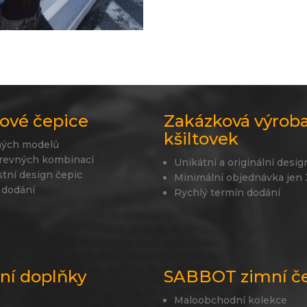
ové čepice
Zakázková výrob
kšiltovek
ných modelů
revných kombinací
Unikátní a originální desig
stní design čepic
Minimální objednávka jen
 dodání
Rychlý termín dodání
lní doplňky
SABBOT zimní č
Maloobchodní kolekce