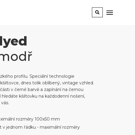
dyed
 modř
zkého profilu. Speciální technologie
šiltovce, dnes tolik oblíbený, vintage vzhled.
části v černé barvě a zapínání na černou
ledáte kšiltovku na každodenní nošení,
 vás.
maximální rozměry 100x50 mm
ext v jednom řádku - maximální rozměry