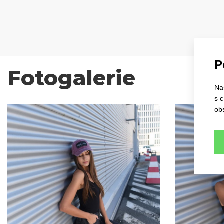
P
Fotogalerie
Na
s 
ob