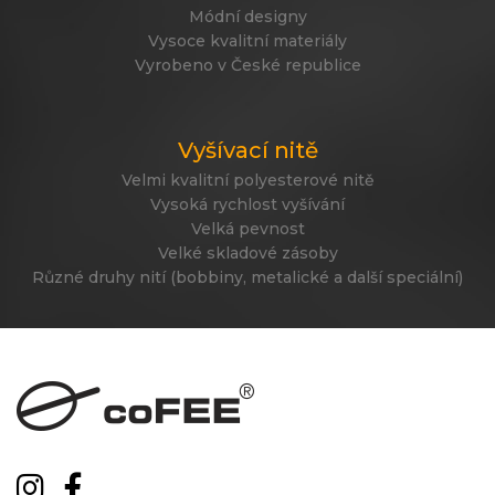
Módní designy
Vysoce kvalitní materiály
Vyrobeno v České republice
Vyšívací nitě
Velmi kvalitní polyesterové nitě
Vysoká rychlost vyšívání
Velká pevnost
Velké skladové zásoby
Různé druhy nití (bobbiny, metalické a další speciální)