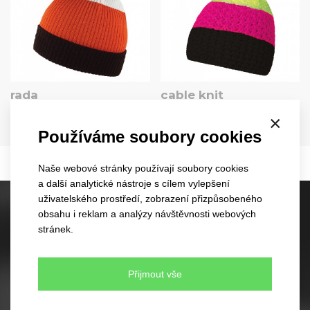
rada
cable knit
3011
3045
×
EU
EU
Používáme soubory cookies
7 barev
7 barev
Naše webové stránky používají soubory cookies
a další analytické nástroje s cílem vylepšení
uživatelského prostředí, zobrazení přizpůsobeného
Skladové kšiltovky
obsahu i reklam a analýzy návštěvnosti webových
stránek.
60 různých modelů
350 barevných kombinací
Žádné minimální množství pro objednávku
Přijmout vše
Rychlé dodání